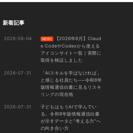
新着記事
2026-08-04
【2026年8月】Claud
NEW!
e CodeやCodexから使える
アイコンサイト一覧｜実際に
取得を検証しました
2026-07-31
「AIスキルを学ばなければ」
と感じる社員たち──令和8年
版情報通信白書に見るリスキ
リングの現在地
2026-07-31
子どもはもうAIで学んでい
る。令和8年版情報通信白書
が示すデータと"考える力"へ
の向き合い方