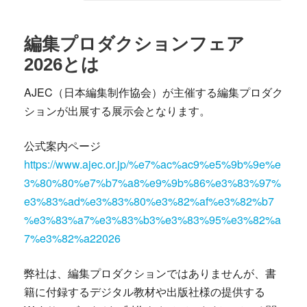
編集プロダクションフェア
2026とは
AJEC（日本編集制作協会）が主催する編集プロダク
ションが出展する展示会となります。
公式案内ページ
https://www.ajec.or.jp/%e7%ac%ac9%e5%9b%9e%e
3%80%80%e7%b7%a8%e9%9b%86%e3%83%97%
e3%83%ad%e3%83%80%e3%82%af%e3%82%b7
%e3%83%a7%e3%83%b3%e3%83%95%e3%82%a
7%e3%82%a22026
弊社は、編集プロダクションではありませんが、書
籍に付録するデジタル教材や出版社様の提供する