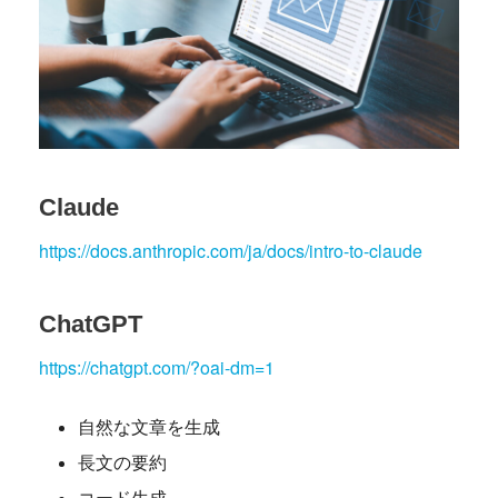
Claude
https://docs.anthropic.com/ja/docs/intro-to-claude
ChatGPT
https://chatgpt.com/?oai-dm=1
自然な文章を生成
長文の要約