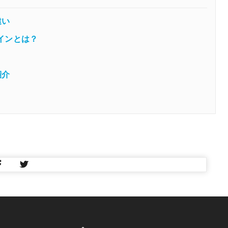
違い
インとは？
紹介