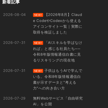
新着記事
2026-08-04
【2026年8月】Claud
NEW!
e CodeやCodexから使える
アイコンサイト一覧｜実際に
取得を検証しました
2026-07-31
「AIスキルを学ばなけ
NEW!
れば」と感じる社員たち──
令和8年版情報通信白書に見
るリスキリングの現在地
2026-07-31
子供はもうAIで学んで
NEW!
いる。令和8年版情報通信白
書が示すデータと"考える
力"への向き合い方
2026-07-29
無料Webサービス「自由研究
AI」を公開