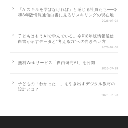
「AIスキルを学ばなければ」と感じる社員たち──令
和8年版情報通信白書に見るリスキリングの現在地
2026-07-31
子どもはもうAIで学んでいる。令和8年版情報通信
白書が示すデータと”考える力”への向き合い方
2026-07-31
無料Webサービス「自由研究AI」を公開
2026-07-29
子どもの「わかった！」を引き出すデジタル教材の
設計とは？
2026-07-23