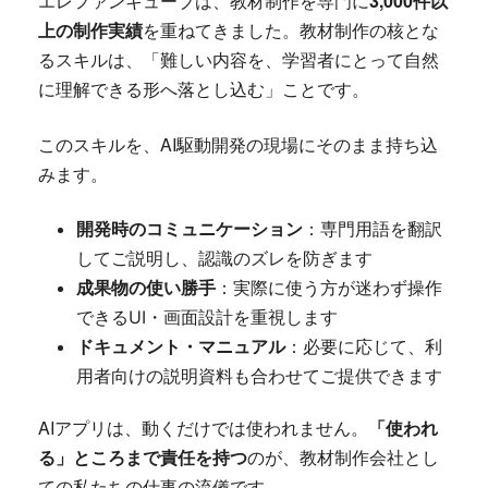
エレファンキューブは、教材制作を専門に
3,000件以
上の制作実績
を重ねてきました。教材制作の核とな
るスキルは、「難しい内容を、学習者にとって自然
に理解できる形へ落とし込む」ことです。
このスキルを、AI駆動開発の現場にそのまま持ち込
みます。
開発時のコミュニケーション
：専門用語を翻訳
してご説明し、認識のズレを防ぎます
成果物の使い勝手
：実際に使う方が迷わず操作
できるUI・画面設計を重視します
ドキュメント・マニュアル
：必要に応じて、利
用者向けの説明資料も合わせてご提供できます
AIアプリは、動くだけでは使われません。
「使われ
る」ところまで責任を持つ
のが、教材制作会社とし
ての私たちの仕事の流儀です。