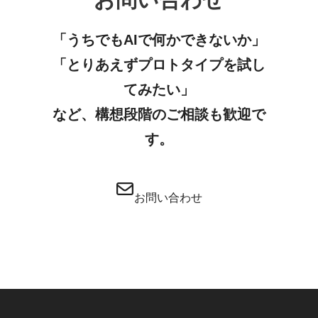
「うちでもAIで何かできないか」
「とりあえずプロトタイプを試し
てみたい」
など、構想段階のご相談も歓迎で
す。
カ
グ
ラ
ル
お問い合わせ
ム
ー
リ
プ
ン
リ
ク
ン
ク