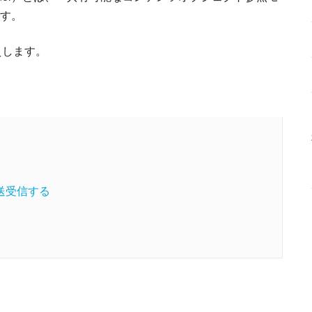
です。
えします。
送受信する