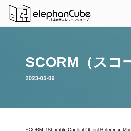
SCORM（スコ
2023-05-09
SCORM（Sharable Content Object Re