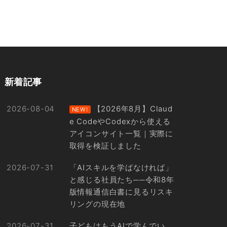
新着記事
2026-08-04
【2026年8月】Claud
NEW!
e CodeやCodexから使える
アイコンサイト一覧｜実際に
取得を検証しました
2026-07-31
「AIスキルを学ばなければ」
と感じる社員たち──令和8年
版情報通信白書に見るリスキ
リングの現在地
2026-07-31
子どもはもうAIで学んでい